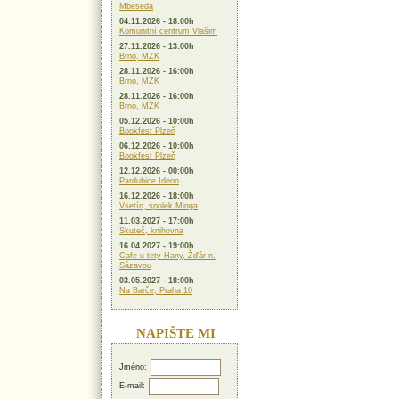
Mbeseda
04.11.2026 - 18:00h
Komunitní centrum Vlašim
27.11.2026 - 13:00h
Brno, MZK
28.11.2026 - 16:00h
Brno, MZK
28.11.2026 - 16:00h
Brno, MZK
05.12.2026 - 10:00h
Bookfest Plzeň
06.12.2026 - 10:00h
Bookfest Plzeň
12.12.2026 - 00:00h
Pardubice Ideon
16.12.2026 - 18:00h
Vsetín, spolek Minga
11.03.2027 - 17:00h
Skuteč, knihovna
16.04.2027 - 19:00h
Cafe u tety Hany, Žďár n.
Sázavou
03.05.2027 - 18:00h
Na Barče, Praha 10
NAPIŠTE MI
Jméno:
E-mail: