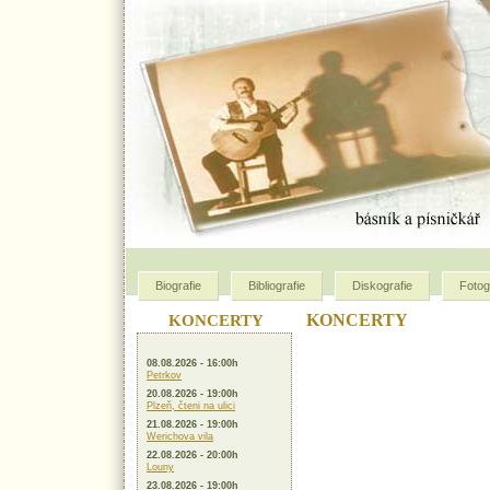
Biografie
Bibliografie
Diskografie
Fotog
KONCERTY
KONCERTY
08.08.2026 - 16:00h
Petrkov
20.08.2026 - 19:00h
Plzeň, čteni na ulici
21.08.2026 - 19:00h
Werichova vila
22.08.2026 - 20:00h
Louny
23.08.2026 - 19:00h