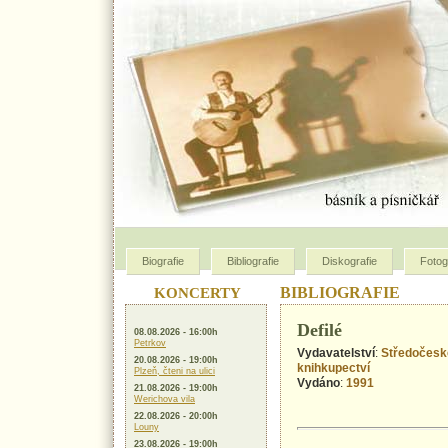
Biografie
Bibliografie
Diskografie
Fotog
KONCERTY
BIBLIOGRAFIE
Defilé
08.08.2026 - 16:00h
Petrkov
Vydavatelství
:
Středočeské
20.08.2026 - 19:00h
knihkupectví
Plzeň, čteni na ulici
Vydáno
:
1991
21.08.2026 - 19:00h
Werichova vila
22.08.2026 - 20:00h
Louny
23.08.2026 - 19:00h