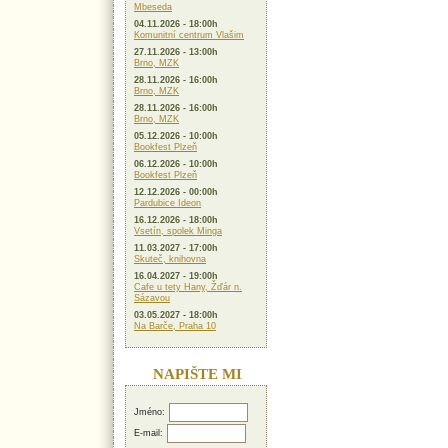
Mbeseda
04.11.2026 - 18:00h
Komunitní centrum Vlašim
27.11.2026 - 13:00h
Brno, MZK
28.11.2026 - 16:00h
Brno, MZK
28.11.2026 - 16:00h
Brno, MZK
05.12.2026 - 10:00h
Bookfest Plzeň
06.12.2026 - 10:00h
Bookfest Plzeň
12.12.2026 - 00:00h
Pardubice Ideon
16.12.2026 - 18:00h
Vsetín, spolek Minga
11.03.2027 - 17:00h
Skuteč, knihovna
16.04.2027 - 19:00h
Cafe u tety Hany, Žďár n.
Sázavou
03.05.2027 - 18:00h
Na Barče, Praha 10
NAPIŠTE MI
Jméno:
E-mail: