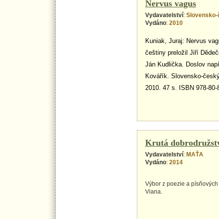
Nervus vagus
Vydavatelství
:
Slovensko-
Vydáno
:
2010
Kuniak, Juraj: Nervus va
češtiny preložil Jiří Děde
Ján Kudlička. Doslov napí
Kovářík. Slovensko-český
2010. 47 s. ISBN 978-80-
Krutá dobrodružst
Vydavatelství
:
MAŤA
Vydáno
:
2014
Výbor z poezie a písňových 
Viana.