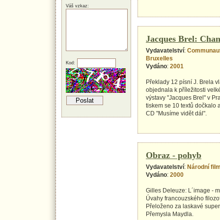
Váš vzkaz:
Jacques Brel: Cha
Vydavatelství
:
Communauté
Bruxelles
Kod:
Vydáno
:
2001
Překlady 12 písní J. Brela 
objednala k příležitosti velk
výstavy "Jacques Brel" v Pr
tiskem se 10 textů dočkalo 
CD "Musíme vidět dál".
Obraz - pohyb
Vydavatelství
:
Národní fil
Vydáno
:
2000
Gilles Deleuze: L´image - 
Úvahy francouzského filozof
Přeloženo za laskavé superv
Přemysla Maydla.