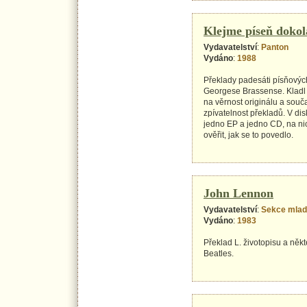
Klejme píseň dokol
Vydavatelství
:
Panton
Vydáno
:
1988
Překlady padesáti písňovýc
Georgese Brassense. Kladl 
na věrnost originálu a sou
zpívatelnost překladů. V disk
jedno EP a jedno CD, na nic
ověřit, jak se to povedlo.
John Lennon
Vydavatelství
:
Sekce mlad
Vydáno
:
1983
Překlad L. životopisu a někt
Beatles.