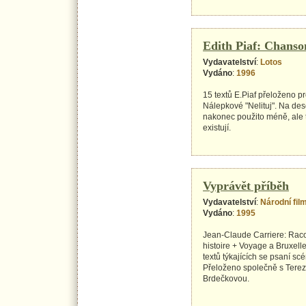
Edith Piaf: Chanso
Vydavatelství
:
Lotos
Vydáno
:
1996
15 textů E.Piaf přeloženo p
Nálepkové "Nelituj". Na desc
nakonec použito méně, ale 
existují.
Vyprávět příběh
Vydavatelství
:
Národní fil
Vydáno
:
1995
Jean-Claude Carriere: Rac
histoire + Voyage a Bruxelle
textů týkajících se psaní sc
Přeloženo společně s Tere
Brdečkovou.