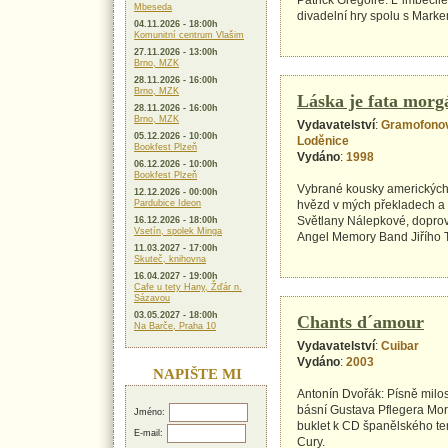
Patrick Grégoire: L´imbécile
Mbeseda
divadelní hry spolu s Mark
04.11.2026 - 18:00h
Komunitní centrum Vlašim
27.11.2026 - 13:00h
Brno, MZK
28.11.2026 - 16:00h
Brno, MZK
Láska je fata morg
28.11.2026 - 16:00h
Brno, MZK
Vydavatelství
:
Gramofono
05.12.2026 - 10:00h
Loděnice
Bookfest Plzeň
Vydáno
:
1998
06.12.2026 - 10:00h
Bookfest Plzeň
Vybrané kousky americkýc
12.12.2026 - 00:00h
Pardubice Ideon
hvězd v mých překladech a
Světlany Nálepkové, doprov
16.12.2026 - 18:00h
Vsetín, spolek Minga
Angel Memory Band Jiřího T
11.03.2027 - 17:00h
Skuteč, knihovna
16.04.2027 - 19:00h
Cafe u tety Hany, Žďár n.
Sázavou
03.05.2027 - 18:00h
Chants d´amour
Na Barče, Praha 10
Vydavatelství
:
Cuibar
Vydáno
:
2003
NAPIŠTE MI
Antonín Dvořák: Písně milo
básní Gustava Pflegera Mo
Jméno:
buklet k CD španělského te
E-mail:
Cury.