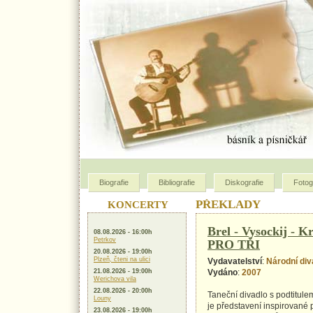
Biografie
Bibliografie
Diskografie
Fotog
PŘEKLADY
KONCERTY
Brel - Vysockij - 
08.08.2026 - 16:00h
Petrkov
PRO TŘI
20.08.2026 - 19:00h
Plzeň, čteni na ulici
Vydavatelství
:
Národní div
21.08.2026 - 19:00h
Vydáno
:
2007
Werichova vila
22.08.2026 - 20:00h
Taneční divadlo s podtitulem
Louny
je představení inspirované p
23.08.2026 - 19:00h