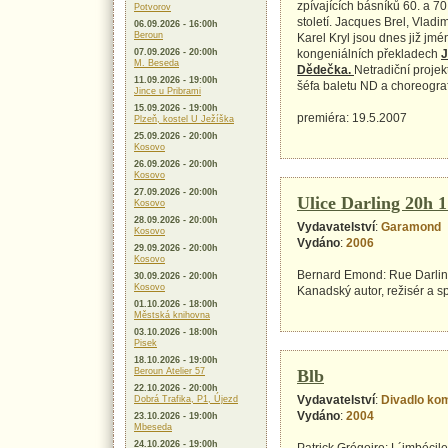
zpívajících básníků 60. a 70
Potvorov
století. Jacques Brel, Vladim
06.09.2026 - 16:00h
Beroun
Karel Kryl jsou dnes již jmé
07.09.2026 - 20:00h
kongeniálních překladech
J
M. Beseda
Dědečka.
Netradiční proje
11.09.2026 - 19:00h
šéfa baletu ND a choreograf
Jince u Pribrami
15.09.2026 - 19:00h
premiéra: 19.5.2007
Plzeň, kostel U Ježíška
25.09.2026 - 20:00h
Kosovo
26.09.2026 - 20:00h
Kosovo
27.09.2026 - 20:00h
Ulice Darling 20h 
Kosovo
28.09.2026 - 20:00h
Vydavatelství
:
Garamond
Kosovo
Vydáno
:
2006
29.09.2026 - 20:00h
Kosovo
Bernard Emond: Rue Darlin
30.09.2026 - 20:00h
Kosovo
Kanadský autor, režisér a sp
01.10.2026 - 18:00h
Městská knihovna
03.10.2026 - 18:00h
Pisek
18.10.2026 - 19:00h
Beroun Atelier 57
Blb
22.10.2026 - 20:00h
Vydavatelství
:
Divadlo ko
Dobrá Trafika, P1, Újezd
Vydáno
:
2004
23.10.2026 - 19:00h
Mbeseda
24.10.2026 - 19:00h