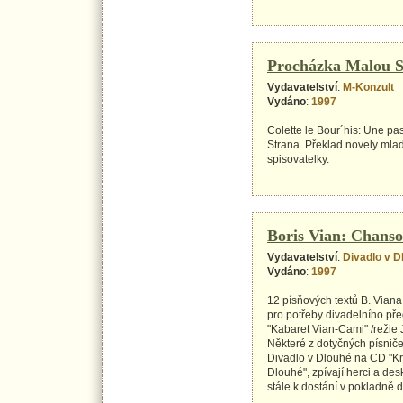
Procházka Malou S
Vydavatelství
:
M-Konzult
Vydáno
:
1997
Colette le Bour´his: Une pa
Strana. Překlad novely mla
spisovatelky.
Boris Vian: Chans
Vydavatelství
:
Divadlo v D
Vydáno
:
1997
12 písňových textů B. Vian
pro potřeby divadelního př
"Kabaret Vian-Cami" /režie 
Některé z dotyčných písnič
Divadlo v Dlouhé na CD "Kr
Dlouhé", zpívají herci a des
stále k dostání v pokladně d