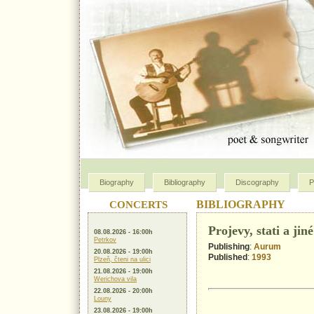
Biography
Bibliography
Discography
P
CONCERTS
BIBLIOGRAPHY
Projevy, stati a jin
08.08.2026 - 16:00h
Petrkov
Publishing
:
Aurum
20.08.2026 - 19:00h
Published
:
1993
Plzeň, čteni na ulici
21.08.2026 - 19:00h
Werichova vila
22.08.2026 - 20:00h
Louny
23.08.2026 - 19:00h