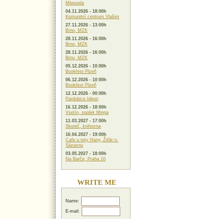
Mbeseda
04.11.2026 - 18:00h
Komunitní centrum Vlašim
27.11.2026 - 13:00h
Brno, MZK
28.11.2026 - 16:00h
Brno, MZK
28.11.2026 - 16:00h
Brno, MZK
05.12.2026 - 10:00h
Bookfest Plzeň
06.12.2026 - 10:00h
Bookfest Plzeň
12.12.2026 - 00:00h
Pardubice Ideon
16.12.2026 - 18:00h
Vsetín, spolek Minga
11.03.2027 - 17:00h
Skuteč, knihovna
16.04.2027 - 19:00h
Cafe u tety Hany, Žďár n.
Sázavou
03.05.2027 - 18:00h
Na Barče, Praha 10
WRITE ME
Name:
E-mail: