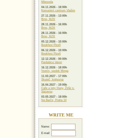
Mbeseda
04.11.2026 - 18:00h
Komunitní centrum Vlašim
27.11.2026 - 13:00h
Brno, MZK
28.11.2026 - 16:00h
Brno, MZK
28.11.2026 - 16:00h
Brno, MZK
05.12.2026 - 10:00h
Bookfest Plzeň
06.12.2026 - 10:00h
Bookfest Plzeň
12.12.2026 - 00:00h
Pardubice Ideon
16.12.2026 - 18:00h
Vsetín, spolek Minga
11.03.2027 - 17:00h
Skuteč, knihovna
16.04.2027 - 19:00h
Cafe u tety Hany, Žďár n.
Sázavou
03.05.2027 - 18:00h
Na Barče, Praha 10
WRITE ME
Name:
E-mail: