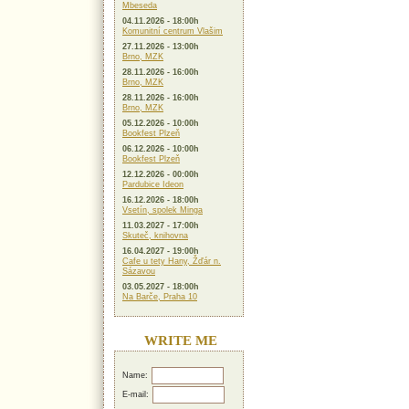
Mbeseda
04.11.2026 - 18:00h
Komunitní centrum Vlašim
27.11.2026 - 13:00h
Brno, MZK
28.11.2026 - 16:00h
Brno, MZK
28.11.2026 - 16:00h
Brno, MZK
05.12.2026 - 10:00h
Bookfest Plzeň
06.12.2026 - 10:00h
Bookfest Plzeň
12.12.2026 - 00:00h
Pardubice Ideon
16.12.2026 - 18:00h
Vsetín, spolek Minga
11.03.2027 - 17:00h
Skuteč, knihovna
16.04.2027 - 19:00h
Cafe u tety Hany, Žďár n.
Sázavou
03.05.2027 - 18:00h
Na Barče, Praha 10
WRITE ME
Name:
E-mail: