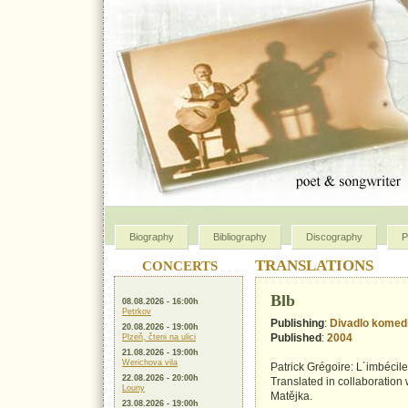
Biography
Bibliography
Discography
P
TRANSLATIONS
CONCERTS
Blb
08.08.2026 - 16:00h
Petrkov
Publishing
:
Divadlo komed
20.08.2026 - 19:00h
Published
:
2004
Plzeň, čteni na ulici
21.08.2026 - 19:00h
Werichova vila
Patrick Grégoire: L´imbécile
22.08.2026 - 20:00h
Translated in collaboration
Louny
Matějka.
23.08.2026 - 19:00h