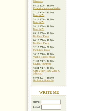
Mbeseda
04.11.2026 - 18:00h
Komunitní centrum Vlašim
27.11.2026 - 13:00h
Brno, MZK
28.11.2026 - 16:00h
Brno, MZK
28.11.2026 - 16:00h
Brno, MZK
05.12.2026 - 10:00h
Bookfest Plzeň
06.12.2026 - 10:00h
Bookfest Plzeň
12.12.2026 - 00:00h
Pardubice Ideon
16.12.2026 - 18:00h
Vsetín, spolek Minga
11.03.2027 - 17:00h
Skuteč, knihovna
16.04.2027 - 19:00h
Cafe u tety Hany, Žďár n.
Sázavou
03.05.2027 - 18:00h
Na Barče, Praha 10
WRITE ME
Name:
E-mail: