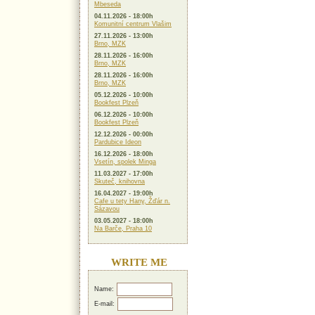
Mbeseda
04.11.2026 - 18:00h
Komunitní centrum Vlašim
27.11.2026 - 13:00h
Brno, MZK
28.11.2026 - 16:00h
Brno, MZK
28.11.2026 - 16:00h
Brno, MZK
05.12.2026 - 10:00h
Bookfest Plzeň
06.12.2026 - 10:00h
Bookfest Plzeň
12.12.2026 - 00:00h
Pardubice Ideon
16.12.2026 - 18:00h
Vsetín, spolek Minga
11.03.2027 - 17:00h
Skuteč, knihovna
16.04.2027 - 19:00h
Cafe u tety Hany, Žďár n.
Sázavou
03.05.2027 - 18:00h
Na Barče, Praha 10
WRITE ME
Name:
E-mail: