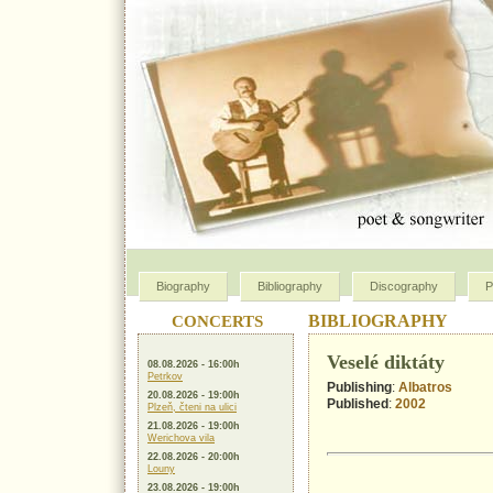
Biography
Bibliography
Discography
P
CONCERTS
BIBLIOGRAPHY
Veselé diktáty
08.08.2026 - 16:00h
Petrkov
Publishing
:
Albatros
20.08.2026 - 19:00h
Published
:
2002
Plzeň, čteni na ulici
21.08.2026 - 19:00h
Werichova vila
22.08.2026 - 20:00h
Louny
23.08.2026 - 19:00h