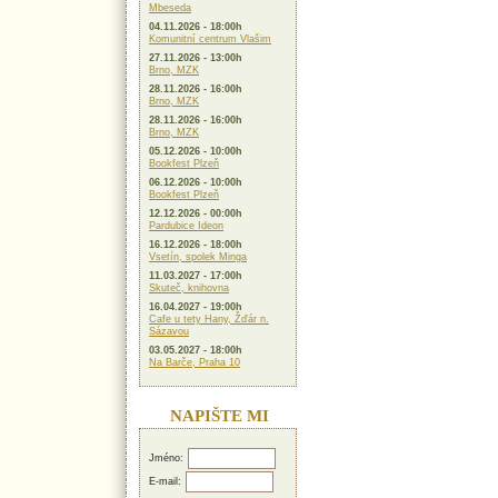
Mbeseda
04.11.2026 - 18:00h
Komunitní centrum Vlašim
27.11.2026 - 13:00h
Brno, MZK
28.11.2026 - 16:00h
Brno, MZK
28.11.2026 - 16:00h
Brno, MZK
05.12.2026 - 10:00h
Bookfest Plzeň
06.12.2026 - 10:00h
Bookfest Plzeň
12.12.2026 - 00:00h
Pardubice Ideon
16.12.2026 - 18:00h
Vsetín, spolek Minga
11.03.2027 - 17:00h
Skuteč, knihovna
16.04.2027 - 19:00h
Cafe u tety Hany, Žďár n.
Sázavou
03.05.2027 - 18:00h
Na Barče, Praha 10
NAPIŠTE MI
Jméno:
E-mail: