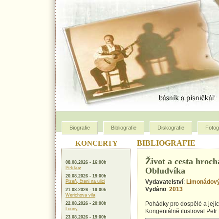
Biografie
Bibliografie
Diskografie
Fotog
KONCERTY
BIBLIOGRAFIE
Život a cesta hroch
08.08.2026 - 16:00h
Petrkov
Obludvíka
20.08.2026 - 19:00h
Plzeň, čteni na ulici
Vydavatelství
:
Limonádov
Vydáno
:
2013
21.08.2026 - 19:00h
Werichova vila
22.08.2026 - 20:00h
Pohádky pro dospělé a jejic
Louny
Kongeniálně ilustroval Petr 
23.08.2026 - 19:00h