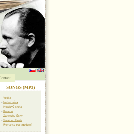
Contact
SONGS (MP3)
-
Vodka
-
Noční můra
-
Hotelový sluha
-
Kuna ví
-
Za trochu lásky
-
Sonet o blbosti
-
Romance postmoderní