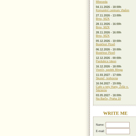
Mbeseda
04.11.2026 - 18:00h
Komunitní centrum Vlašim
27.11.2026 - 13:00h
Brno, MZK
28.11.2026 - 16:00h
Brno, MZK
28.11.2026 - 16:00h
Brno, MZK
05.12.2026 - 10:00h
Bookfest Plzeň
06.12.2026 - 10:00h
Bookfest Plzeň
12.12.2026 - 00:00h
Pardubice Ideon
16.12.2026 - 18:00h
Vsetín, spolek Minga
11.03.2027 - 17:00h
Skuteč, knihovna
16.04.2027 - 19:00h
Cafe u tety Hany, Žďár n.
Sázavou
03.05.2027 - 18:00h
Na Barče, Praha 10
WRITE ME
Name:
E-mail: