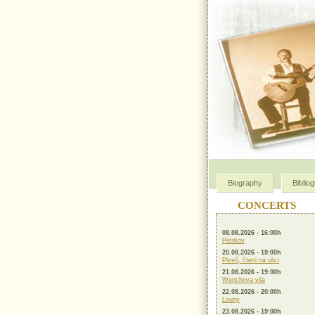
Biography
Biblio
CONCERTS
08.08.2026 - 16:00h
Petrkov
20.08.2026 - 19:00h
Plzeň, čteni na ulici
21.08.2026 - 19:00h
Werichova vila
22.08.2026 - 20:00h
Louny
23.08.2026 - 19:00h