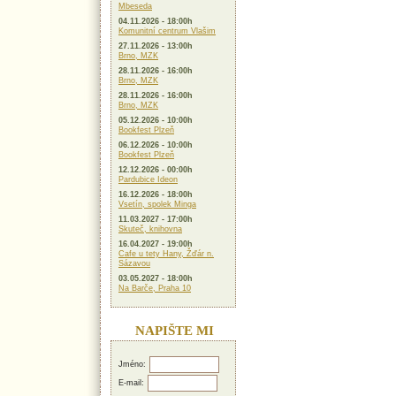
Mbeseda
04.11.2026 - 18:00h
Komunitní centrum Vlašim
27.11.2026 - 13:00h
Brno, MZK
28.11.2026 - 16:00h
Brno, MZK
28.11.2026 - 16:00h
Brno, MZK
05.12.2026 - 10:00h
Bookfest Plzeň
06.12.2026 - 10:00h
Bookfest Plzeň
12.12.2026 - 00:00h
Pardubice Ideon
16.12.2026 - 18:00h
Vsetín, spolek Minga
11.03.2027 - 17:00h
Skuteč, knihovna
16.04.2027 - 19:00h
Cafe u tety Hany, Žďár n.
Sázavou
03.05.2027 - 18:00h
Na Barče, Praha 10
NAPIŠTE MI
Jméno:
E-mail: