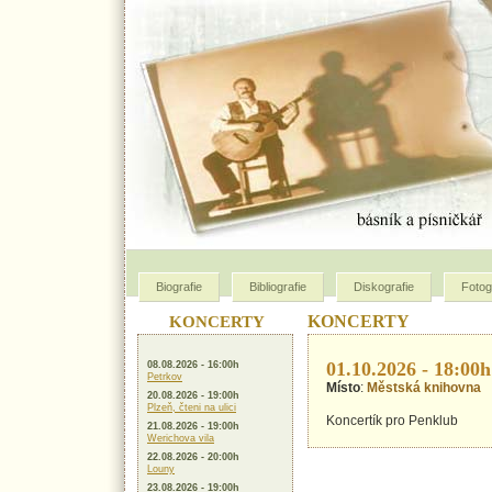
Biografie
Bibliografie
Diskografie
Fotog
KONCERTY
KONCERTY
01.10.2026 - 18:00h
08.08.2026 - 16:00h
Petrkov
Místo
:
Městská knihovna
20.08.2026 - 19:00h
Plzeň, čteni na ulici
Koncertík pro Penklub
21.08.2026 - 19:00h
Werichova vila
22.08.2026 - 20:00h
Louny
23.08.2026 - 19:00h