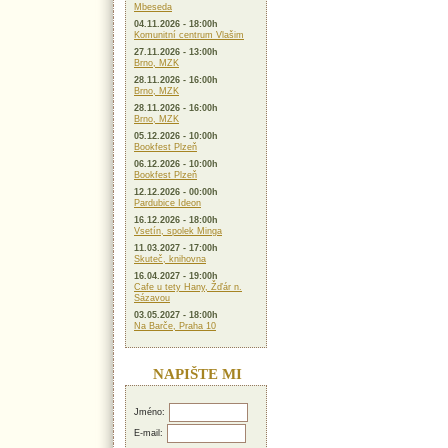
Mbeseda
04.11.2026 - 18:00h
Komunitní centrum Vlašim
27.11.2026 - 13:00h
Brno, MZK
28.11.2026 - 16:00h
Brno, MZK
28.11.2026 - 16:00h
Brno, MZK
05.12.2026 - 10:00h
Bookfest Plzeň
06.12.2026 - 10:00h
Bookfest Plzeň
12.12.2026 - 00:00h
Pardubice Ideon
16.12.2026 - 18:00h
Vsetín, spolek Minga
11.03.2027 - 17:00h
Skuteč, knihovna
16.04.2027 - 19:00h
Cafe u tety Hany, Žďár n.
Sázavou
03.05.2027 - 18:00h
Na Barče, Praha 10
NAPIŠTE MI
Jméno:
E-mail: