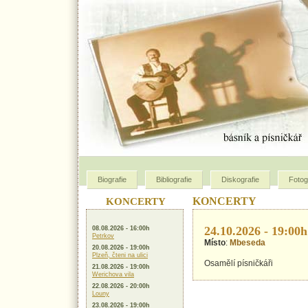
Biografie
Bibliografie
Diskografie
Fotog
KONCERTY
KONCERTY
24.10.2026 - 19:00h
08.08.2026 - 16:00h
Petrkov
Místo
:
Mbeseda
20.08.2026 - 19:00h
Plzeň, čteni na ulici
Osamělí písničkáři
21.08.2026 - 19:00h
Werichova vila
22.08.2026 - 20:00h
Louny
23.08.2026 - 19:00h