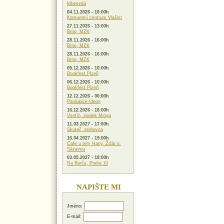
Mbeseda
04.11.2026 - 18:00h
Komunitní centrum Vlašim
27.11.2026 - 13:00h
Brno, MZK
28.11.2026 - 16:00h
Brno, MZK
28.11.2026 - 16:00h
Brno, MZK
05.12.2026 - 10:00h
Bookfest Plzeň
06.12.2026 - 10:00h
Bookfest Plzeň
12.12.2026 - 00:00h
Pardubice Ideon
16.12.2026 - 18:00h
Vsetín, spolek Minga
11.03.2027 - 17:00h
Skuteč, knihovna
16.04.2027 - 19:00h
Cafe u tety Hany, Žďár n.
Sázavou
03.05.2027 - 18:00h
Na Barče, Praha 10
NAPIŠTE MI
Jméno:
E-mail: