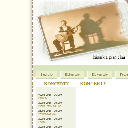
Biografie
Bibliografie
Diskografie
Fotog
KONCERTY
KONCERTY
08.08.2026 - 16:00h
Petrkov
20.08.2026 - 19:00h
Plzeň, čteni na ulici
21.08.2026 - 19:00h
Werichova vila
22.08.2026 - 20:00h
Louny
23.08.2026 - 19:00h